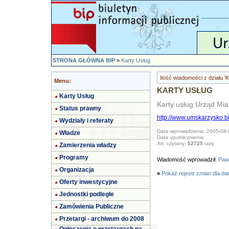
STRONA GŁÓWNA BIP
»
Karty Usług
Ilość wiadomości z działu 'K
Menu:
KARTY USŁUG
Karty Usług
Karty usług Urząd Mi
Status prawny
http://www.umskarzysko.b
Wydziały i referaty
Data wprowadzenia: 2005-08-
Władze
Data upublicznienia:
Art. czytany:
52725
razy
Zamierzenia władzy
Programy
Wiadomość wprowadził:
Paw
Organizacja
»
Pokaż rejestr zmian dla da
Oferty inwestycyjne
Jednostki podległe
Zamówienia Publiczne
Przetargi - archiwum do 2008