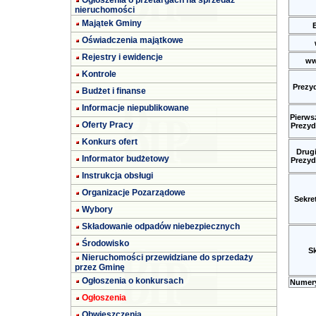
Ogłoszenia o przetargach na sprzedaż
nieruchomości
Majątek Gminy
Oświadczenia majątkowe
Rejestry i ewidencje
ww
Kontrole
Prezy
Budżet i finanse
Informacje niepublikowane
Pierws
Oferty Pracy
Prezyd
Konkurs ofert
Drug
Informator budżetowy
Prezyd
Instrukcja obsługi
Organizacje Pozarządowe
Sekre
Wybory
Składowanie odpadów niebezpiecznych
Środowisko
Sk
Nieruchomości przewidziane do sprzedaży
przez Gminę
Ogłoszenia o konkursach
Numery
Ogłoszenia
Obwieszczenia