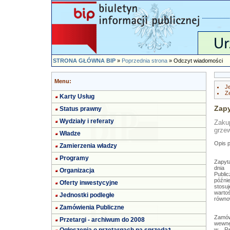
STRONA GŁÓWNA BIP
»
Poprzednia strona
» Odczyt wiadomości
Menu:
Je
Z
Karty Usług
Zapy
Status prawny
Wydziały i referaty
Zaku
grze
Władze
Opis 
Zamierzenia władzy
Programy
Zapyt
dnia
Organizacja
Public
późni
Oferty inwestycyjne
stosu
warto
Jednostki podległe
równow
Zamówienia Publiczne
Zamów
Przetargi - archiwum do 2008
wewnę
w Reg