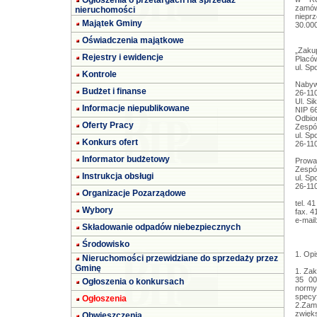
Ogłoszenia o przetargach na sprzedaż
zamów
nieruchomości
niep
Majątek Gminy
30.0
Oświadczenia majątkowe
„Zaku
Rejestry i ewidencje
Placó
ul. S
Kontrole
Nabyw
Budżet i finanse
26-11
Ul. Si
Informacje niepublikowane
NIP 6
Odbio
Oferty Pracy
Zespó
ul. Sp
Konkurs ofert
26-11
Informator budżetowy
Prowa
Zespó
Instrukcja obsługi
ul. Sp
26-11
Organizacje Pozarządowe
tel. 4
Wybory
fax. 4
e-mail
Składowanie odpadów niebezpiecznych
Środowisko
1. Opi
Nieruchomości przewidziane do sprzedaży przez
Gminę
1. Zak
35 000
Ogłoszenia o konkursach
norm
specyf
Ogłoszenia
2.Za
zwięks
Obwieszczenia