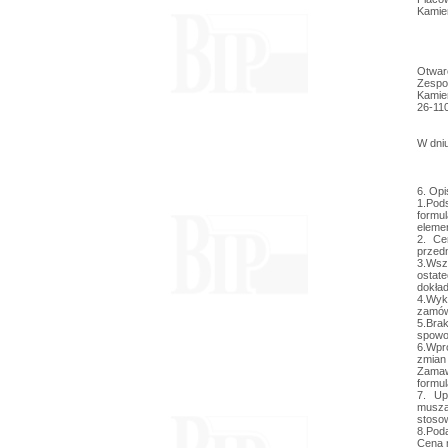
Kamie
Otwarc
Zespo
Kamien
26-11
W dniu
6. Opi
1.Pod
formu
eleme
2. Ce
przed
3.Wszy
osta
dokład
4.Wyk
zamów
5.Brak
spowod
6.Wpr
zmia
Zama
formul
7. Up
muszą
stoso
8.Pod
Cena 