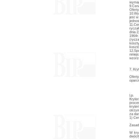
wymaga
9.Cen
Oferty
10.Wy
jest w
jednos
11.Ce
ryczał
dnia 2
1964r
(rycz
koszt
koszt
12.Sp
ninie
wzorz
7. Kry
Ofert
oparci
l.p.
Kryte
proce
kryte
otrzym
za dan
1) Cen
Zasady
W kry
dwóch 