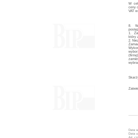
W cel
ceny o
VAT w
8. W
postę
1. Za
który 
2. Nie
Zama
Wykona
wybor
(firmę
zamie
wybran
Skarż
Zatwi
..........
Data w
Data u
Art. c