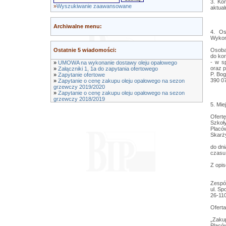
3. Kom
»
Wyszukiwanie zaawansowane
aktual
Archiwalne menu:
4. Os
Wykon
Ostatnie 5 wiadomości:
Osoba
do ko
- w s
»
UMOWA na wykonanie dostawy oleju opałowego
oraz p
»
Załączniki 1, 1a do zapytania ofertowego
P. Bog
»
Zapytanie ofertowe
390 07
»
Zapytanie o cenę zakupu oleju opałowego na sezon
grzewczy 2019/2020
»
Zapytanie o cenę zakupu oleju opałowego na sezon
grzewczy 2018/2019
5. Mie
Ofert
Szkoł
Placów
Skarż
do dni
czasu
Z opi
Zespó
ul. Sp
26-11
Oferta
„Zaku
Plac