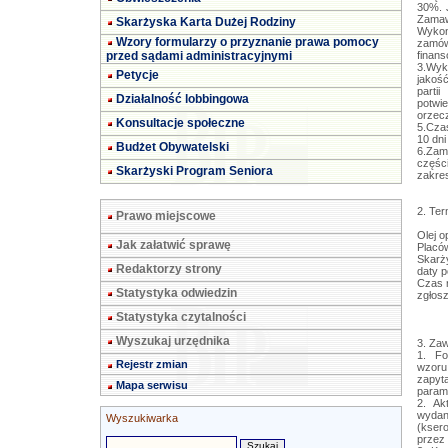
30%. J
Zamaw
Skarżyska Karta Dużej Rodziny
Wykon
Wzory formularzy o przyznanie prawa pomocy
zamówi
przed sądami administracyjnymi
finan
3.Wyk
Petycje
jakoś
part
Działalność lobbingowa
potwi
orzecz
Konsultacje społeczne
5.Cza
10 dni
Budżet Obywatelski
6.Zam
częśc
Skarżyski Program Seniora
zakre
2. Te
Prawo miejscowe
Olej o
Jak załatwić sprawę
Placó
Skarż
Redaktorzy strony
daty p
Czas r
Statystyka odwiedzin
zgłosz
Statystyka czytalności
Wyszukaj urzędnika
3. Zaw
1. Fo
Rejestr zmian
wzoru
zapyt
Mapa serwisu
param
2. Ak
wydan
Wyszukiwarka
(kser
przez