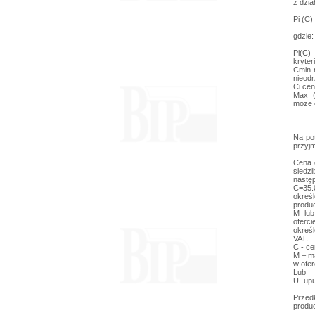
z dział
Pi (C)
gdzie:
Pi(C)
kryter
Cmin 
nieodr
Ci cena
Max (
może o
Na po
przyjm
Cena 
siedz
nastę
C=35.
okreś
produc
M lub
oferc
określ
VAT.
C - ce
M – m
w ofer
Lub
U- up
Prze
produc