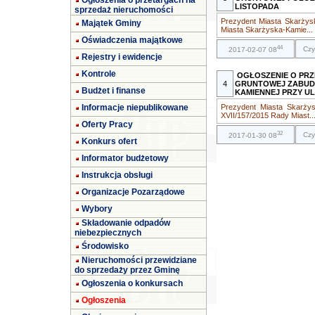
Ogłoszenia o przetargach na
LISTOPADA
sprzedaż nieruchomości
Prezydent Miasta Skarżys
Majątek Gminy
Miasta Skarżyska-Kamie...
Oświadczenia majątkowe
44
Czy
2017-02-07 08
Rejestry i ewidencje
Kontrole
OGŁOSZENIE O PR
4
GRUNTOWEJ ZABUD
Budżet i finanse
KAMIENNEJ PRZY UL
Informacje niepublikowane
Prezydent Miasta Skarżys
XVII/157/2015 Rady Miast..
Oferty Pracy
32
Czy
2017-01-30 08
Konkurs ofert
Informator budżetowy
Instrukcja obsługi
Organizacje Pozarządowe
Wybory
Składowanie odpadów
niebezpiecznych
Środowisko
Nieruchomości przewidziane
do sprzedaży przez Gminę
Ogłoszenia o konkursach
Ogłoszenia