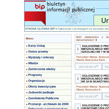
STRONA GŁÓWNA BIP
»
Ogłoszenia o przetargach na sprzedaż ni
Ilość wiadomości z dz
Menu:
nieruchomości':
4
Karty Usług
OGŁOSZENIE O PR
1
MIESZKALNEGO MIE
Status prawny
SZKOLNEJ NR 7 W 
Prezydent Miasta Skarżys
Wydziały i referaty
Miasta Skarżyska-Kami...
Władze
24
Czy
2017-02-28 12
Zamierzenia władzy
Programy
OGŁOSZENIE O PR
2
MIESZKALNEGO MIES
Organizacja
NR 18 W SKARŻYSK
Oferty inwestycyjne
Prezydent Miasta Skarżys
Miasta Skarżyska-K...
Jednostki podległe
19
Czy
2017-02-28 12
Zamówienia Publiczne
Przetargi - archiwum do 2008
OGŁOSZENIE O PR
3
GRUNTOWEJ POŁOŻO